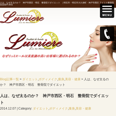
人は、なぜ太るのか？ 神戸市西区・明石 整骨院でダイエット |
明石市・明石市大
美容部門 IRIS
Blog記事一覧
>
ダイエット
,
ボディメイク
,
痩身
,
美容・健